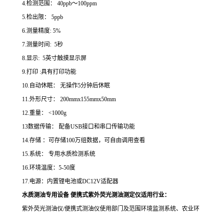
4.检测范围：
40ppb～100ppm
5.检出限：
5ppb
6.
测量精度
:
5%
7.测量时
间
: 5秒
8.
显示
: 5英
寸触摸显示屏
9.
打印
:
具有打印功能
10.自动休眠：
无操作5分钟后休眠
11.
外形尺寸：
200mmx155mmx50mm
12.
重量：
<1000g
13
数据传输：
配备
USB接口和串口传输功能
14.
存储
：
可存储
100万组数据，可自由调用查看
15.
系统：
专用水质检测系统
16.环境温度：5-50度
17.电源：
内置锂电池或
DC12V适配器
水质测油专用设备 便携式紫外荧光测油测定仪
适用行业：
紫外荧光测油仪/便携式测油仪
使用部门及范围环境监测系统、农业环