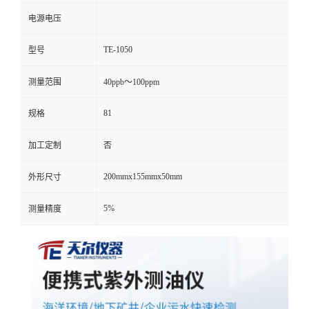
电源电压
TE-1050
型号
测量范围
40ppb～100ppm
81
规格
加工定制
否
200mmx155mmx50mm
外形尺寸
5%
测量精度