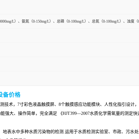
20000mg/L）、氨氮（0-150mg/L）、总磷（0-100mg/L）、总氮（0-100mg/L）、浊度（0.
设备价格
测技术，
7寸彩色液晶触摸屏、8个触摸感应功能模块、人性化指引设计
功能强大、操作简单，完全
满足
《
HJT399—2007水质化学需氧量的测定
、地表水中
多种水质污染物
的检测
.运用于水质检测实验室、市政、污水