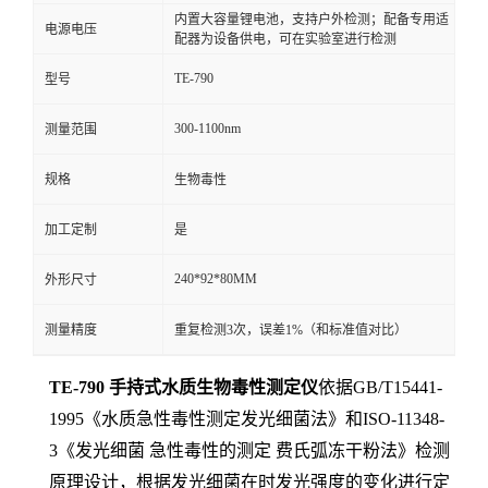
内置大容量锂电池，支持户外检测；配备专用适
电源电压
配器为设备供电，可在实验室进行检测
TE-790
型号
300-1100nm
测量范围
规格
生物毒性
加工定制
是
240*92*80MM
外形尺寸
测量精度
重复检测3次，误差1%（和标准值对比）
TE-790 手持式水质生物毒性
测定仪
依据
GB/T15441-
1995《水质急性毒性测定发光细菌法》和ISO-11348-
3《发光细菌 急性毒性的测定 费氏弧冻干粉法》
检测
原理设计，
根据发光细菌在时发光强度的变化进行定