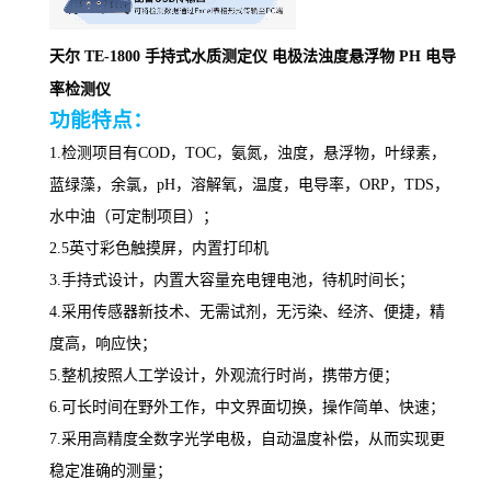
天尔 TE-1800 手持式水质测定仪 电极法浊度悬浮物 PH 电导
率检测仪
功能特点：
1.
检测项目有
COD，TO
C
，氨氮，浊度，悬浮物，叶绿素，
蓝绿藻，余氯，
p
H，溶解氧，
温度，电导率，
ORP，TDS，
水中油
（可定制项目）
；
2.5英
寸彩色触摸屏
，
内置打印机
3.
手持式设计，内置大容量充电锂电池，待机时间长
；
4.
采用传感器新技术、无需试剂，无污
染
、
经济、
便捷
，
精
度高，响应快
；
5.
整机按照人工学设计，外观流行时尚，携带方便
；
6.
可长时间在野外工作，中文界面切换，操作简单、快速
；
7.
采用高精度全数字光学电极，自动温度补偿，从而实现更
稳定准确的测量
；