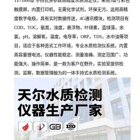
TE-1800型 手持式
多参数高精度
水质测定仪
，
采用
5英寸彩色
触摸屏，内置打印机，无需化学试剂，环保无污，运用高精
度数字电极，
具有实时数据传送，
4G通讯模块，检测项目有
COD，TOC，氨氮，浊度，悬浮物，叶绿素，蓝绿藻，余
氯，
p
H，溶解氧，温度，电导率，ORP，TDS，
水中油
等项
目，适应于各种恶劣工作环境，专业水质检测仪系统，内置
高容量锂电池，仪器性能稳定、测量准确、测定范围广、功
能强大、操作简单、是一款为客户在野外，实验室提供检
测，监察，数据管理融为的一体
手持式
水质检测系统。