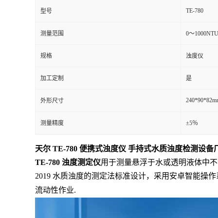
TE-780
型号
测量范围
0～1000NT
规格
浊度仪
加工定制
是
240*90*82m
外形尺寸
测量精度
±5％
天尔 TE-780 便携式浊度仪 手持式水质浊度检测设
TE-780 浊度测定仪
用于测量悬浮于水或透明液体中不溶
2019 水质浊度的测定法标准设计，
采用
安卓智能操作
流动性作业
.