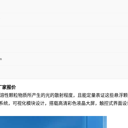
U
m
备厂家报价
性颗粒物质所产生的光的散射程度，且能定量表证这些悬浮颗粒物质
系统，可视化模块设计
，
搭载高清彩色液晶
大
屏
，
触控式界面设