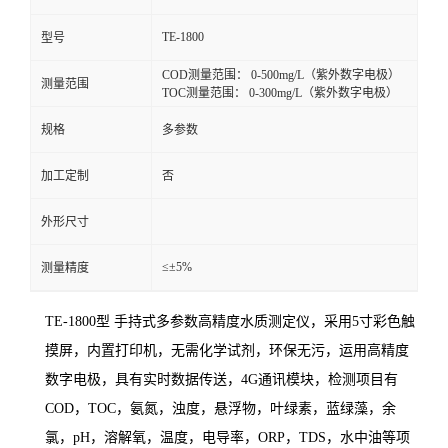
TE-1800
型号
COD测量范围： 0-500mg/L（紫外数字电极）
测量范围
TOC测量范围： 0-300mg/L（紫外数字电极）
规格
多参数
加工定制
否
外形尺寸
≤±5%
测量精度
TE-1800型 手持式
多参数高精度
水质测定仪
，
采用
5寸彩色触
摸屏，内置打印机，无需化学试剂，环保无污，运用高精度
数字电极，
具有实时数据传送，
4G通讯模块，检测项目有
COD，TOC，氨氮，浊度，悬浮物，叶绿素，蓝绿藻，余
氯，
p
H，溶解氧，温度，电导率，ORP，TDS，
水中油
等项