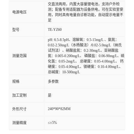
交直流两用，内置大容量锂电池，支持户外检
测；配备专用适配器为设备供电，可在实验室使
电源电压
用，同时具有电量自诊断功能，自动提示电量不
足
TE-YZ60
型号
pH: 6.5-8.5pH、溶解氧：0.5-15mg/L 、氨氮：
0.02-2.50mg/L（水杨酸法）/0.02-5.0mg/L（纳氏
试剂法）、硝酸盐氮：0.2-30mg/L、亚硝酸盐
测量范围
氮：0.005-0.200mg/L、 磷酸盐：0.06-90mg/L、硫
化氢：0.05-2mg/L、 总硬度：0.05-4.00mg/L、 钙
硬度：0.05-4.00mg/L、镁硬度：0.10-4.00mg/L、
总碱度：10-500mg/L
规格
多参数
加工定制
是
240*90*82MM
外形尺寸
≤±5%
测量精度