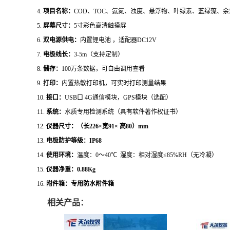
4.
项目名称：
COD、TOC、氨氮、浊度、悬浮物、叶绿素、蓝绿藻、余
5.
屏幕尺寸：
5寸彩色高清触摸屏
6.
双电源供电：
内置锂电池
，适配器
DC12V
7.
电极线长：
3-5m（支持定制）
8.
储存：
100万条数据，可自由调用查看
9.
打印：
内置热敏打印机，可实时打印测量结果
10.
接口：
USB口 4G通信模块，GPS模块（选配）
11.
系统：
水质专用检测系统（具有软件著作权证书）
12.
仪器尺寸：（长
226
×宽
91
× 高
80
）
mm
13.
电极
防护等级：
IP68
14.
使用环境：
温度：
0～
40℃ 湿度：相对湿度≤85%RH（无冷凝）
15.
仪器净重：
0.88Kg
16.
附件箱：专用防水附件箱
相关产品：