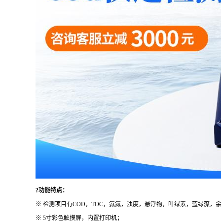
?功能特点：
※ 检测项目有COD，TOC，氨氮，浊度，悬浮物，叶绿素，蓝绿藻，余
※ 5寸彩色触摸屏，内置打印机；