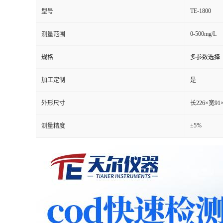
TE-1800
型号
0-500mg/L
测量范围
规格
多参数选择
加工定制
是
外形尺寸
长226×宽91
±5%
测量精度