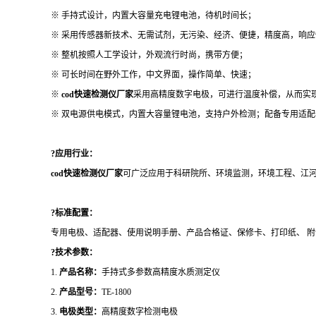
※ 手持式设计，内置大容量充电锂电池，待机时间长；
※ 采用传感器新技术、无需试剂，无污染、经济、便捷，精度高，响应
※ 整机按照人工学设计，外观流行时尚，携带方便；
※ 可长时间在野外工作，中文界面，操作简单、快速；
※
cod快速检测仪厂家
采用高精度数字电极，可进行温度补偿，从而实
※ 双电源供电模式，内置大容量锂电池，支持户外检测；配备专用适
?应用行业：
cod快速检测仪厂家
可广泛应用于科研院所、环境监测，环境工程、江
?标准配置：
专用电极、适配器、使用说明手册、产品合格证、保修卡、打印纸、
附
?
技术参数
：
1.
产品名称：
手持式多参数高精度水质测定仪
2.
产品型号：
TE-1800
3.
电极类型：
高精度数字检测电极