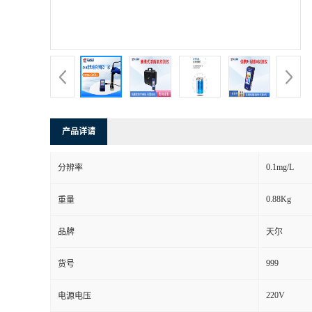
产品详请
0.1mg/L
分辨率
0.88Kg
重量
品牌
天尔
999
货号
220V
电源电压