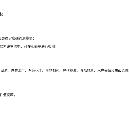
快；
现更稳定准确的测量值；
配器为设备供电，可在实验室进行检测；
河湖泊、自来水厂、石油化工、生物制药、光伏能源、食品饮料、水产养殖和市政给排
件便携箱。