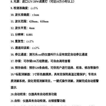
8.
光源：
进口
12V/20W卤素灯（可达10万小时以上）
9.
检测准确度：
≤±5%
10.
波长准确度：
±1nm
11.
波长范围：
420nm、610nm
12.
波长半宽：
4nm
13.
分辨率：
0.001
14.
重复性：
≤±2%
15.
通道间误差：
≤±
2%
16.
参比通道：
测污水cod的仪器叫什么
设有固定自动参比通道
17.
存储：
可存储
100万组数据，可自由调用查看
18.
预存曲线：
预存320条曲线，可供用户进行选择、校准、修改等操作
19.
*
标配消解器：
5寸彩色触摸屏，具有双保险高温过载保护；专用水
质消解系统，固化常规消解项目，一键式操作消解，消解完成自动报警
提示.
20.
自动校准：
仪器具有自动校准功能
21.
自检：
仪器具有自动检测，出错报警功能