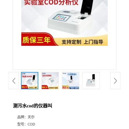
测污水cod的仪器叫
品牌：
天尔
型号：
COD