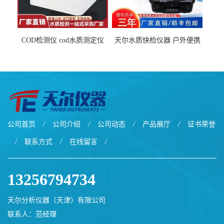
COD检测仪 cod水质测定仪
天尔水质快检仪器 户外便携
污水检测设备
水质综合检测箱厂家
公司首页
/
公司介绍
/
公司动态
/
产品展厅
/
证书荣誉
/
联系方式
/
在线留言
/
13256794734
天尔分析仪器（天津）有限公司
联系人：范经理