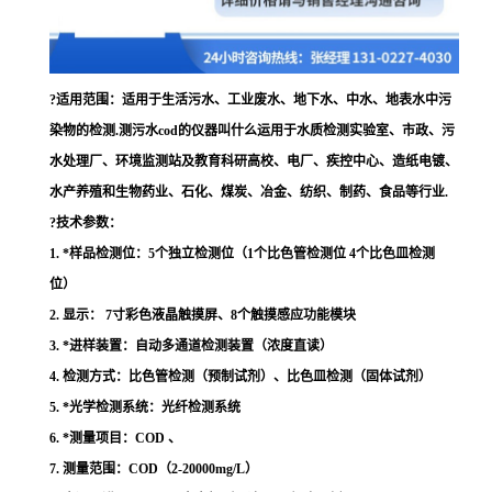
?适用范围：
适用于生活污水、工业废水、地下水、中水、地表水中污
染物
的检测
.
测污水cod的仪器叫什么
运用于水质检测实验室、市政、污
水处理厂、环境监测站及教育科研高校、电厂、疾控中心、造纸电镀、
水产养殖和生物药业、石化、煤炭、冶金、纺织、制药、食品等行业.
?技术参数：
1.
*
样品检测位：
5个独立检测位（1个比色管检测位 4个比色皿检测
位）
2.
显示：
7寸彩色液晶触摸屏、8个触摸感应功能模块
3.
*进样装置：自动多通道检测装置
（浓度直读）
4.
检测方式：比色管检测
（预制试剂）
、比色皿检测
（固体试剂）
5.
*光学检测系统：光纤检测系统
6.
*测量项目：
COD 、
7.
测量范围：
COD（2-20000mg/L）