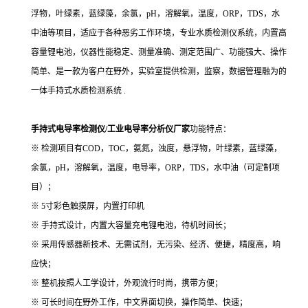
浮物，叶绿素，蓝绿藻，余氯，pH，溶解氧，温度，ORP，TDS，水
中油等项目，适应于各种恶劣工作环境，专业水质检测仪系统，内置高
容量锂电池，仪器性能稳定、测量准确、测定范围广、功能强大、操作
简单、是一款为客户在野外，实验室提供检测，监察，数据管理融为的
一体手持式水质检测系统 .
手持式电导率检测仪/工业电导率分析仪厂家
功能特点：
※ 检测项目有COD，TOC，氨氮，浊度，悬浮物，叶绿素，蓝绿藻，
余氯，pH，溶解氧，温度，电导率，ORP，TDS，水中油（可定制项
目）；
※ 5寸彩色触摸屏，内置打印机
※ 手持式设计，内置大容量充电锂电池，待机时间长；
※ 采用传感器新技术、无需试剂，无污染、经济、便捷，精度高，响
应快；
※ 整机按照人工学设计，外观流行时尚，携带方便；
※ 可长时间在野外工作，中文界面切换，操作简单、快速；