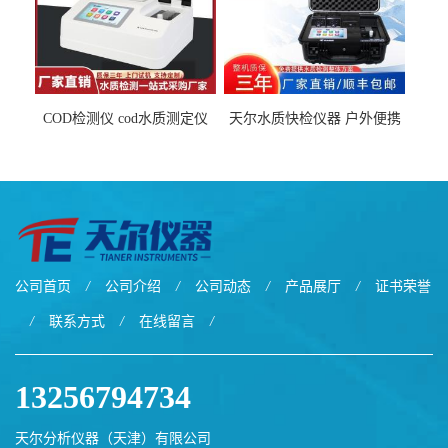
COD检测仪 cod水质测定仪
天尔水质快检仪器 户外便携
污水检测设备
水质综合检测箱厂家
公司首页
/
公司介绍
/
公司动态
/
产品展厅
/
证书荣誉
/
联系方式
/
在线留言
/
13256794734
天尔分析仪器（天津）有限公司