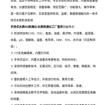
项目，适应于各种恶劣工作环境，专业水质检测仪系统，内置高容量锂
电池，仪器性能稳定、测量准确、测定范围广、功能强大、操作简单、
是一款为客户在野外，实验室提供检测，监察，数据管理融为的一体手
持式水质检测系统
.
手持式水质PH检测仪/水质检测仪工厂直供
功能特点：
※ 检测项目有
COD
，
TOC
，氨氮，浊度，悬浮物，叶绿素，蓝绿藻，
余氯，
pH
，溶解氧，温度，电导率，
ORP
，
TDS
，水中油（可定制项
目）；
※
5
寸彩色触摸屏，内置打印机
※ 手持式设计，内置大容量充电锂电池，待机时间长；
※ 采用传感器新技术、无需试剂，无污染、经济、便捷，精度高，响
应快；
※ 整机按照人工学设计，外观流行时尚，携带方便；
※ 可长时间在野外工作，中文界面切换，操作简单、快速；
※ 采用高精度全数字光学电极，自动温度补偿，从而实现更稳定准确
的测量；