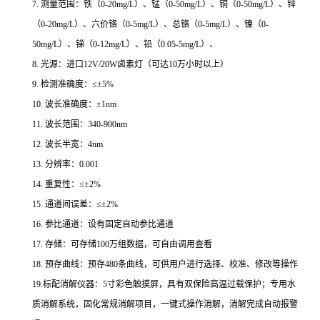
7. 测量范围：铁
（
0-20mg/L）、
锰
（
0-50mg/L）、
铜
（
0-50mg/L）、
锌
（
0-20mg/L）、
六价铬
（
0-
5mg/L）、
总铬（
0-5mg/L）、镍
（
0-
50
mg/L）、
锑（
0-12mg/L）、铅
（
0.05-5mg/L）、
8. 光源：
进口
12V/20W卤素灯（可达10万小时以上）
9. 检测准确度：≤±5%
10. 波长准确度：±1nm
11. 波长范围：340-900nm
12. 波长半宽：4nm
13. 分辨率：0.001
14. 重复性：≤±2%
15. 通道间误差：
≤±
2%
16. 参比通道：设有固定自动参比通道
17. 存储：
可存储
100万组数据，可自由调用查看
18. 预存曲线：预存480条曲线，可供用户进行选择、校准、修改等操作
19.标配消解仪器：5寸彩色触摸屏，具有双保险高温过载保护；专用水
质消解系统，固化常规消解项目，一键式操作消解，消解完成自动报警