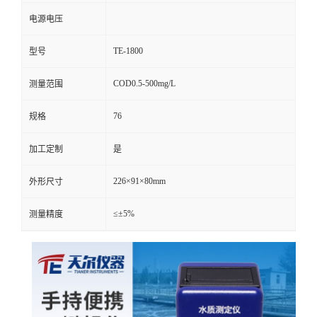
电源电压
TE-1800
型号
COD0.5-500mg/L
测量范围
76
规格
加工定制
是
226×91×80mm
外形尺寸
≤±5%
测量精度