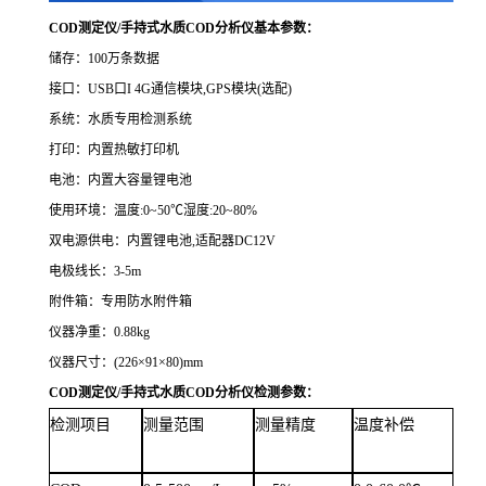
COD测定仪/手持式水质COD分析仪基本参数：
储存：100万条数据
接口：USB口I 4G通信模块,GPS模块(选配)
系统：水质专用检测系统
打印：内置热敏打印机
电池：内置大容量锂电池
使用环境：温度:0~50℃湿度:20~80%
双电源供电：内置锂电池,适配器DC12V
电极线长：3-5m
附件箱：专用防水附件箱
仪器净重：0.88kg
仪器尺寸：(226×91×80)mm
COD测定仪/手持式水质COD分析仪
检测参数：
检测项目
测量范围
测量精度
温度补偿