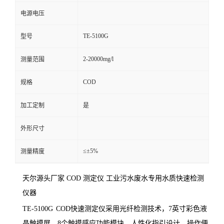
电源电压
TE-5100G
型号
2-20000mg/l
测量范围
COD
规格
加工定制
是
外形尺寸
≤±5%
测量精度
天尔源头厂家 COD 测定仪 工业污水废水专用水质快速检测
仪器
TE-
5100G
COD快速测定仪采用光纤检测技术，7英寸彩色液
晶触摸屏、8个触摸感应功能模块、人性化指引设计，操作便