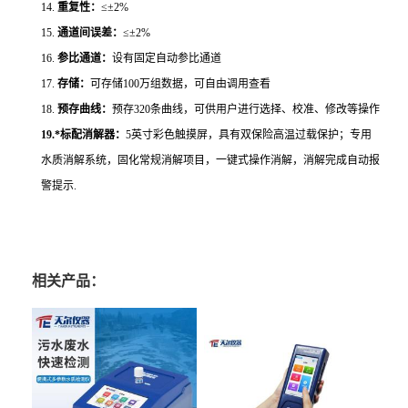
14.
重复性：
≤±2%
15.
通道间误差：
≤±
2%
16.
参比通道：
设有固定自动参比通道
17.
存储：
可存储
100万组数据，可自由调用查看
18.
预存曲线：
预存320条曲线，可供用户进行选择、校准、修改等操作
19.
*
标配消解器：
5英寸彩色触摸屏，具有双保险高温过载保护；专用
水质消解系统，固化常规消解项目，一键式操作消解，消解完成自动报
警提示.
相关产品：