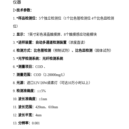
仪器
▷技术参数：
1.
*
样品检测位：
5个独立检测位（1个比色管检测位 4个比色皿检测
位）
2.
显示：
7英寸彩色液晶触摸屏、8个触摸感应功能模块
3.
*进样装置：自动多通道检测装置
（浓度直读）
4.
检测方式：比色管检测
（预制试剂）
、比色皿检测
（固体试剂）
5.
*光学检测系统：光纤检测系统
6.
*测量项目：
COD 、
7.
测量范围：
COD（2-20000mg/L）
8.
光源：
进口
12V/20W卤素灯（可达10万小时以上）
9.
检测准确度：
≤±5%
10.
波长准确度：
±1nm
11.
波长范围：
420nm、610nm
12.
波长半宽：
4nm
13.
分辨率：
0.001