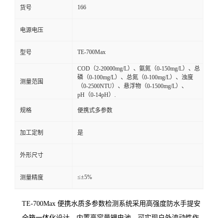
166
货号
电源电压
TE-700Max
型号
COD（2-20000mg/L）、氨氮（0-150mg/L）、总
磷（0-100mg/L）、总氮（0-100mg/L）、浊度
测量范围
（0-2500NTU）、悬浮物（0-1500mg/L）、
pH（0-14pH）.
规格
便携式多参数
加工定制
是
外形尺寸
≤±5%
测量精度
TE-700
Max
便携水质多参数检测系统采用高强度防水手提安
全箱一体化设计，
内置高容量锂电池，可实现户外流动性作