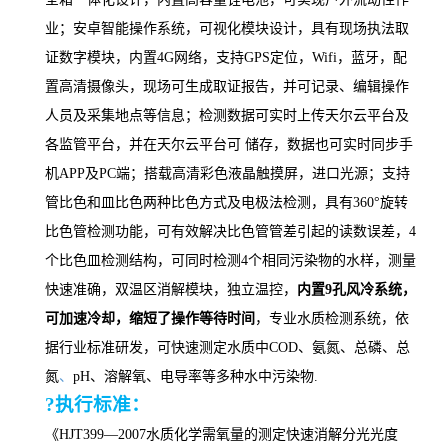
业；
安卓智能操作系统，可视化模块设计，具有现场执法取
证数字模块，内置
4G网络，支持GPS定位
，
Wifi，
蓝牙
，配
置高清摄像头，现场
可生成
取证报告，并可记录、编辑操作
人员及采集地点等信息
；
检测数据可实时上传天尔云平台及
各监管平台，并在天尔云平台可 储存，数据也可实时同步手
机
APP及PC端；搭载高清彩色液晶触摸屏，进口光源
；
支持
管比色和皿比色两种比色方式及电极法检测，具有
360°旋转
比色管检测功能，可有效解决比色管管差引起的读数误差，
4
个比色皿检测结构，可
同时
检测
4个相同污染物的水样，
测量
快速准确，
双温区消解模块，独立温控，
内置
9孔风冷系统，
可
加速冷却
，缩短了操作等待时间
，
专业水质检测系统，
依
据行业标准研发，可快速测定水质中
COD、氨氮、总磷、总
氮
、
pH、溶解氧、电导率等多种水中污染物.
?
执行标准：
《
HJT399—2007水质化学需氧量的测定快速消解分光光度