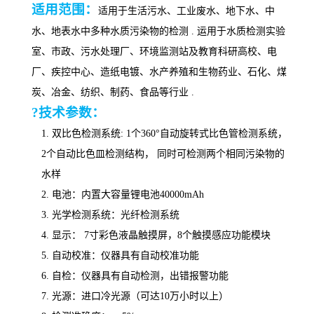
适用范围：
适用于生活污水、工业废水、地下水、中
水、地表水中
多种水质污染物
的检测
.
运用于水质检测实验
室、市政、污水处理厂、环境监测站及教育科研高校、电
厂、疾控中心、造纸电镀、水产养殖和生物药业、石化、煤
炭、冶金、纺织、制药、食品等行业
.
?技术参数：
1.
双比色检测系统
: 1个360°自动旋转式比色管检测系统，
2个自动比色皿检测结构，
同时可检测两个相同污染物的
水样
2.
电池：内置大容量锂电池
40000mAh
3.
光学检测系统：光纤检测系统
4.
显示： 7寸彩色液晶触摸屏
，
8个触摸感应功能模块
5.
自动校准：仪器具有自动校准功能
6.
自检：仪器具有自动检测，出错报警功能
7.
光源：进口冷光源（可达10万小时以上）