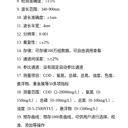
8.
检测准确度：
≤±5%
9.
波长范围：
340-900nm
10.
波长准确度：
±1nm
11.
波长半宽：
4nm
12.
分辨率：
0.001
13.
重复性：
≤±2%
14.
存储：可存储
100万组数据，可自由调用查看
≤±
2%
15.
通道间误差：
16.
参比通道：设有固定自动参比通道
17.
测量项目：
COD 、氨氮、总磷、总氮、浊度、色度、
悬浮物、
重金属等
50多项指标
18.
测量范围：
COD（2-20000mg/L）、氨氮（0-
150mg/L）、总磷（0-100mg/L）、总氮（0-
10
0mg/L）、
浊度（0.5-
2500
NTU）、
悬浮物（
0-1500mg/L）...
19.
预存曲线：预存
100
0
条
曲线，可供用户进行选择、校
准、添加等操作