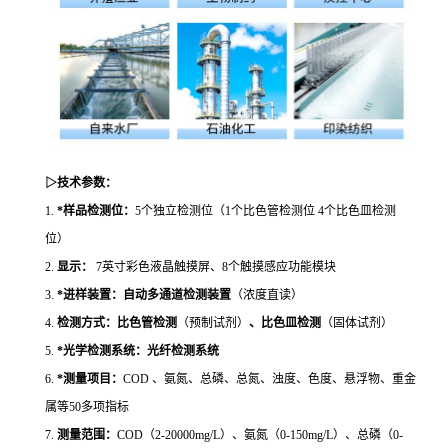
▷技术参数：
1.
*
样品检测位：
5个独立检测位
（
1个比色管检测位 4个比色皿检测
位）
2.
显示：
7英寸彩色液晶触摸屏、8个触摸感应功能模块
3.
*进样装置：自动多通道检测装置
（浓度直读）
4.
检测方式：
比色管检测
（预制试剂）
、比色皿检测
（固体试剂）
5.
*光学检测系统：光纤检测系统
6.
*测量项目：
COD 、氨氮、总磷、总氮、浊度、色度、悬浮物、
重金
属等
50多项指标
7.
测量范围：
COD（2-20000mg/L）、氨氮（0-150mg/L）、总磷（0-