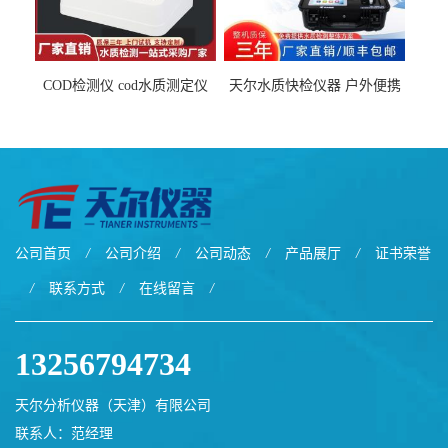
COD检测仪 cod水质测定仪
天尔水质快检仪器 户外便携
污水检测设备
水质综合检测箱厂家
公司首页
/
公司介绍
/
公司动态
/
产品展厅
/
证书荣誉
/
联系方式
/
在线留言
/
13256794734
天尔分析仪器（天津）有限公司
联系人：范经理