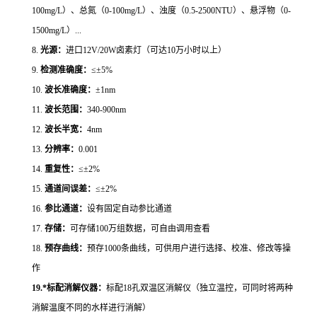
100mg/L）、总氮（0-100mg/L）、浊度（0.5-2500NTU）、
悬浮物（
0-
1500mg/L）...
8.
光源：
进口
12V/20W卤素灯（可达10万小时以上）
9.
检测准确度：
≤±5%
10.
波长准确度：
±1nm
11.
波长范围：
340-900nm
12.
波长半宽：
4nm
13.
分辨率：
0.001
14.
重复性：
≤±2%
15.
通道间误差：
≤±
2%
16.
参比通道：
设有固定自动参比通道
17.
存储：
可存储
100万组数据，可自由调用查看
18.
预存曲线：
预存1000条曲线，可供用户进行选择、校准、修改等操
作
19.
*标配消解仪器：
标配
18孔双温区消解仪（独立温控，可同时将两种
消解温度不同的水样进行消解）