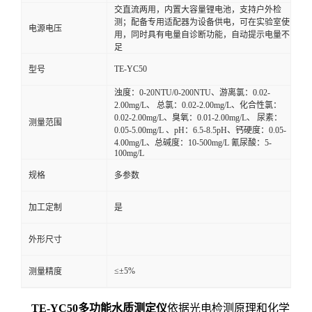
交直流两用，内置大容量锂电池，支持户外检
测；配备专用适配器为设备供电，可在实验室使
电源电压
用，同时具有电量自诊断功能，自动提示电量不
足
TE-YC50
型号
浊度：0-20NTU/0-200NTU、游离氯：0.02-
2.00mg/L、 总氯：0.02-2.00mg/L、化合性氯：
0.02-2.00mg/L、臭氧：0.01-2.00mg/L、 尿素：
测量范围
0.05-5.00mg/L 、pH：6.5-8.5pH、钙硬度：0.05-
4.00mg/L、总碱度：10-500mg/L 氰尿酸：5-
100mg/L
规格
多参数
加工定制
是
外形尺寸
≤±5%
测量精度
TE-YC50多功能水质测定仪
依据光电检测原理和化学