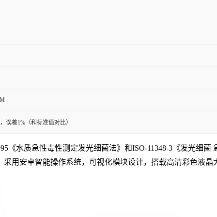
MM
次，误差1%（和标准值对比）
41-1995《水质急性毒性测定发光细菌法》和ISO-11348-3《发
，
采用
安卓智能操作系统，可视化模块设计
，
搭载高清彩色液晶