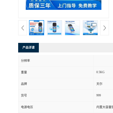
产品详请
分辨率
0.5KG
重量
品牌
天尔
999
货号
电源电压
内置大容量