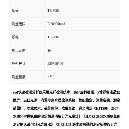
TE-3001
型号
2-20000mg/l
测量范围
TE-3001
规格
加工定制
是
220*90*60
外形尺寸
≤5%
测量精度
cod快速检测分析仪采用光纤检测技术，
360°旋转检测，5寸彩色液晶触
摸屏、进口光源，
内置专用水质检测系统
，性能稳定、测量准确、测定
范围广、功能强大、操作简单，浓度直读，完全满足《
HJT39
9—2007
水质化学需氧量的测定快速消解分光光度法》《HJ535-2009水质氨氮的
测定纳氏试剂分光光度法》《GB11893-89水质总磷的测定钼酸铵分光