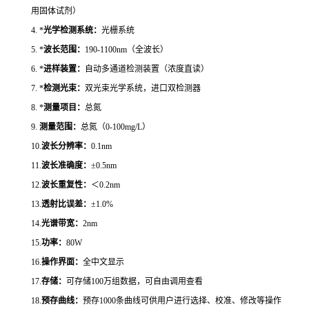
用固体试剂）
4. *
光学检测系统：
光栅系统
5. *
波长范围：
190-1100nm（全波长）
6. *
进样装置：
自动多通道检测装置（浓度直读）
7. *
检测光束：
双光束光学系统，进口双检测器
8. *
测量项目：
总氮
9.
测量范围：
总氮（
0-
100mg/L）
10.
波长分辨率
：
0.1nm
11.
波长准确度：
±0.5nm
12.
波长重复性：
＜
0.2nm
13.
透射比误差：
±1.0%
14.
光谱带宽：
2nm
15.
功率：
80W
16.
操作界面：
全中文显示
17.
存储：
可存储
100万组数据，可自由调用查看
18.
预存曲线：
预存1000条曲线可供用户进行选择、校准、修改等操作