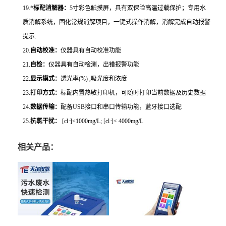
19.*
标配消解器：
5寸彩色触摸屏，具有双保险高温过载保护；专用水
质消解系统，固化常规消解项目，一键式操作消解，消解完成自动报警
提示.
20.
自动校准：
仪器具有自动校准功能
21.
自检：
仪器具有自动检测，出错报警功能
22.
显示模式：
透光率
(%) ,吸光度和浓度
23.
打印方式：
标配内置热敏打印机，可随时打印当前数据及历史数据
24.
数据传输：
配备
USB接口和串口传输功能，蓝牙接口选配
-
-
25.
抗氯干扰：
[cl
]<1000mg/L; [cl
]< 4000mg/L
相关产品：