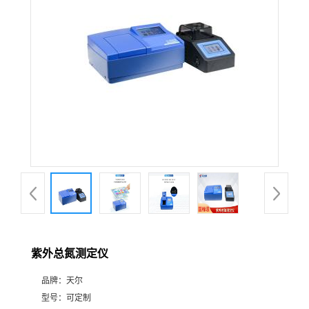
紫外总氮测定仪
品牌：
天尔
型号：
可定制