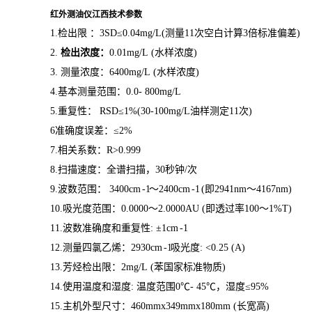
红外测油仪江西技术参数
1.检出限 ：3SD≤0.04mg/L(测量11次空白计算3倍标准偏差)
2.
检出浓度：
0.01mg/L (水样浓度)
3. 测量浓度：6400mg/L (水样浓度)
4.基本测量范围：0.0-
800mg/L
5.重复性： RSD≤1%(30-100mg/L油样测定11次)
6准确度误差：
≤
2%
7.相关系数：R>0.999
8.扫描速度：全谱扫描，30秒钟/次
9.波数范围：
3400cm
-1
～
2400cm
-1
(即2941
n
m～4167nm)
10.吸光度范围：0.0000～2.0000AU (即透过率100～1%T)
11.波数准确度和重复性:
±1cm
-1
12.测量四氯乙烯：2930cm
-1
吸光度
: <0.25 (A)
13.芳烃检出限：2mg/L (苯国家标准物质)
14
.
使用温度和湿度
: 温度范围0℃- 45℃，湿度≤95%
15.主机外型尺寸：460
m
mx3
49m
mx1
80m
m (长宽高)