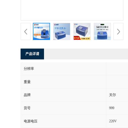
产品详请
分辨率
重量
品牌
天尔
999
货号
220V
电源电压