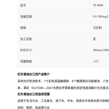
TE-9600
型号
0.0- 800mg/L
测量范围
规格
可定制
加工定制
是
460mmx349
外形尺寸
≤2%
测量精度
红外测油仪江西产品简介
采用光纤检测技术，
7寸彩色液晶触摸屏、8个触摸感应功能模块、人性
单，
满足
《
HJT399—2007水质化学需氧量的测定快速消解分光光度法
红外测油仪江西适用范围
适用于生活污水、工业废水、地下水、中水、地表水中多种水质污染物
纺织、制药、食品等行业
.