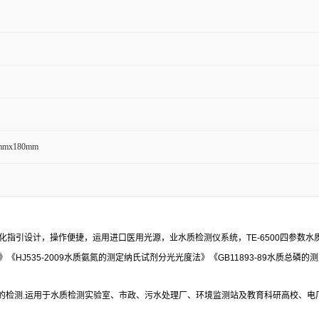
mmx180mm
化指引设计，操作便捷，运用进口医用光源，业水质检测仪系统，TE-6500四参数
》《HJ535-2009水质氨氮的测定纳氏试剂分光光度法》《GB11893-89水质总磷
的检测
.运用于水质检测实验室、市政、污水处理厂、环境监测站及教育科研高校、电