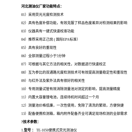
河北测油仪厂家
功能特点：
01）采用荧光光度检测技术
02）具有色度补偿功能，有效克服了样品色度差异对检测结果的影响
03）仪器具有一键式快速校准功能
04）推荐采用正己烷 (
国际
EPA标准）
05）具有良好的重现性
06）全部测量过程小于5分钟
07）可根据与其它方法的相关性，对数据进行快速校正
08）互为参比的双通路光度检测技术可有效提高测量稳定性和重现性
09）与红外法及紫外法具有很好的相关性
10）专用测量试管有效消除测量池对测定的影响，提高测量精度
11）内置大容量锂电池，连续待机时间超过一个月
12）测量池价格低廉，一次性使用，免除了清洗的繁琐，方便快捷
13）配备便携检测箱，箱内附件配备齐全可满足现场检测的全部需求
?技术参数：
1.
型号
：
TE-1050便携式荧光测油仪