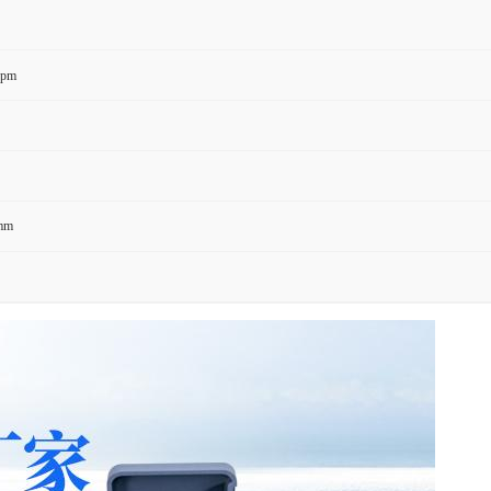
ppm
mm