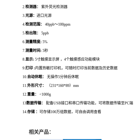
2.
检测器：
紫外荧光检测器
3.
光源：
进口光源
4.
检测范围：
40ppb～100ppm
5.
检出限：
5ppb
6.
测量精度
:
5%
7.
测量时间
:
5秒
8.
显示
:
5寸触摸显示屏 ，4个触摸感应功能模块
9.
打印
:
内置热敏打印机，可随时打印当前数据及历史数据
10.
自动休眠：
无操作5分钟后休眠
11.
外形尺寸：
（231*160*89）mm
12.
重量：
<1000g
13
数据传输：
配备
USB接口和串口传输功能，可将数据传输至PC端
14.
存储
：
可存储
100万组数据，可自由调用查看
相关产品：