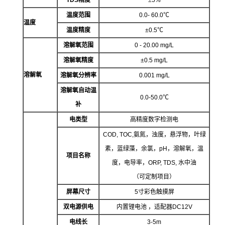
温度范围
0.0- 60.0℃
温度
温度精度
±0.5℃
溶解氧范围
0 -
20.00 mg/L
溶解氧精度
±0.5 mg/L
溶解氧
溶解氧分辨率
0.001 mg/L
溶解氧自动温
0.0-50.0℃
补
电类型
高精度数字检测电
COD, TOC,氨氮，浊度，悬浮物，叶绿
素，蓝绿藻，余氯，pH，溶解氧，温
项目名称
度，电导率，ORP, TDS, 水中油
（可定制项目）
屏幕尺寸
5寸彩色触摸屏
双电源供电
内置锂电池
，适配器
DC12V
电线长
3-5m