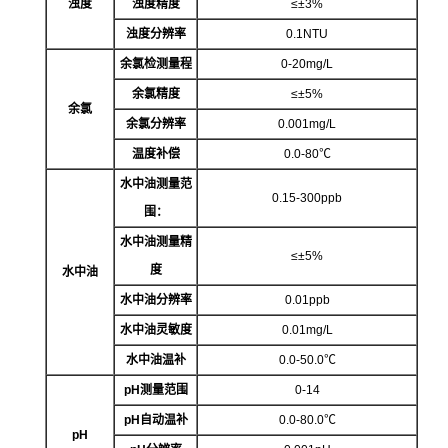
浊度
浊度精度
≤±3%
浊度分辨率
0.1NTU
余氯检测量程
0-20mg/L
余氯精度
≤±5%
余氯
余氯分辨率
0.001mg/L
温度补偿
0.0-80℃
水中油测量范
0.15-300ppb
围：
水中油测量精
≤±5%
度
水中油
水中油分辨率
0.01ppb
水中油灵敏度
0.01mg/L
水中油温补
0.0-50.0℃
p
H测量范围
0-14
p
H自动温补
0.0-80.0℃
p
H