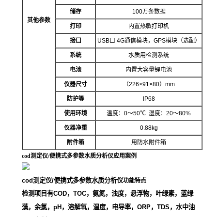
储存
100万条数据
其他参数
打印
内置热敏打印机
接口
USB口 4G通信模块，GPS模块（选配）
系统
水质用检测系统
电池
内置大容量锂电池
仪器尺寸
（
22
6×91×80
）
mm
防护等
IP68
使用环境
温度：
0～50℃ 湿度：20～80%
仪器净重
0.88kg
附件箱
用防水附件箱
cod测定仪/便携式多参数水质分析仪
应用案例
cod测定仪/便携式多参数水质分析仪
功能特点
检测项目有
COD，TO
C，氨氮，浊度，悬浮物，叶绿素，蓝绿
藻，余氯，pH，溶解氧，温度，电导率，ORP，TDS，水中油