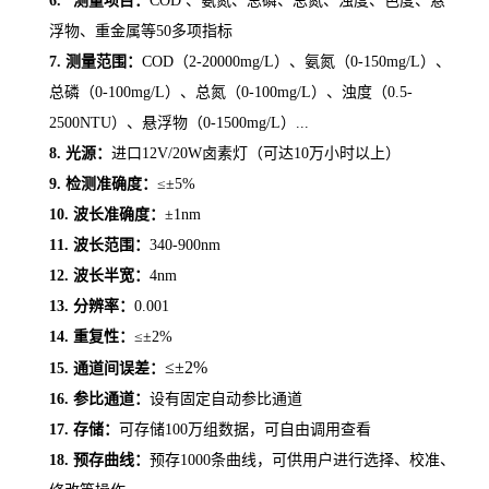
6.
*测量项目：
COD 、氨氮、总磷、总氮、浊度、色度、
悬
浮物、
重金属等
50多项指标
7.
测量范围：
COD（2-20000mg/L）、氨氮（0-150mg/L）、
总磷（0-100mg/L）、总氮（0-
10
0mg/L）、浊度（0.5-
2500
NTU）、
悬浮物（
0-1500mg/L）...
8.
光源：
进口
12V/20W卤素灯（可达10万小时以上）
9.
检测准确度：
≤±5%
10.
波长准确度：
±1nm
11.
波长范围：
340-900nm
12.
波长半宽：
4nm
13.
分辨率：
0.001
14.
重复性：
≤±2%
≤±
2%
15.
通道间误差：
16.
参比通道：
设有固定自动参比通道
17.
存储：
可存储
100万组数据，可自由调用查看
18.
预存曲线：
预存
1000条曲线，可供用户进行选择、校准、