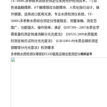
TE-
5600G
多参数水质
综合
测定仪
采用光纤检测技术，
7寸彩
色液晶触摸屏、8个触摸感应功能模块、人性化指引设计，操
作便捷，运用进口医用光源，专业水质检测仪系统，
TE-
5600G
多参数水质
综合
测定仪
性能稳定、测量准确、测定范
围广、功能强大、操作简单，
满足
《
HJT399—2007水质化学
需氧量的测定快速消解分光光度法》《HJ535-2009水质氨氮
的测定纳氏试剂分光光度法》《GB11893-89水质总磷的测定
钼酸铵分光光度法》检测要求.
多参数水质检测仪哪家好/COD氨氮总磷总氮测定仪
相关证书