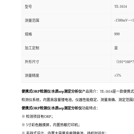
TE-1614
型号
-1500mV~+
测量范围
999
规格
加工定制
是
外形尺寸
（191*160*
±5%
测量精度
便携式ORP检测仪/水质orp测定分析仪
产品简介：TE-1614是一款
检测仪系统，内置高容量锂电池，仪器性能稳定、测量准确、测定范围
便携式ORP检测仪/水质orp测定分析仪
功能特点：
※ 检测项目有ORP；
※ 5寸彩色触摸屏，内置热敏打印机；
※ 手持式设计，内置大容量充电锂电池，待机时间长；