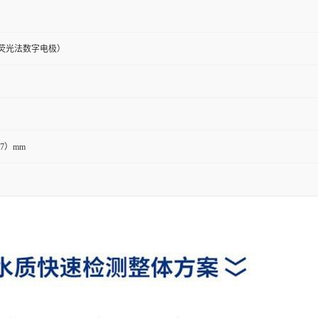
/L（荧光法数字电极）
77）mm