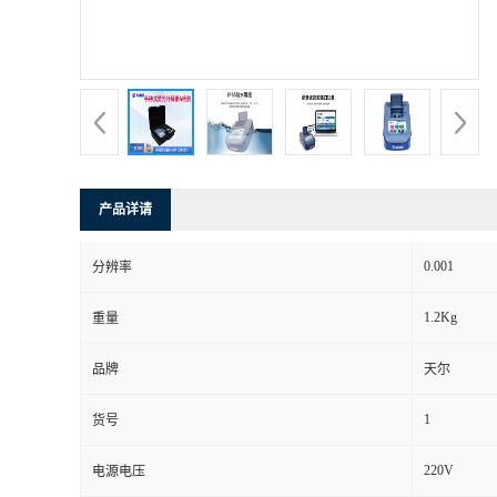
产品详请
0.001
分辨率
1.2Kg
重量
品牌
天尔
1
货号
220V
电源电压