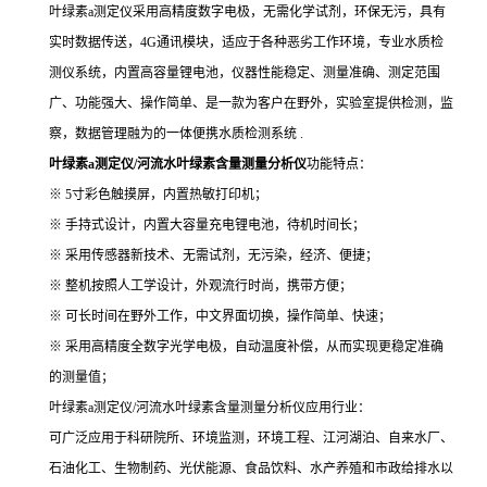
叶绿素a测定仪采用高精度数字电极，无需化学试剂，环保无污，具有
实时数据传送，4G通讯模块，适应于各种恶劣工作环境，专业水质检
测仪系统，内置高容量锂电池，仪器性能稳定、测量准确、测定范围
广、功能强大、操作简单、是一款为客户在野外，实验室提供检测，监
察，数据管理融为的一体便携水质检测系统 .
叶绿素a测定仪/河流水叶绿素含量测量分析仪
功能特点：
※ 5寸彩色触摸屏，内置热敏打印机；
※ 手持式设计，内置大容量充电锂电池，待机时间长；
※ 采用传感器新技术、无需试剂，无污染，经济、便捷；
※ 整机按照人工学设计，外观流行时尚，携带方便；
※ 可长时间在野外工作，中文界面切换，操作简单、快速；
※ 采用高精度全数字光学电极，自动温度补偿，从而实现更稳定准确
的测量值；
叶绿素a测定仪/河流水叶绿素含量测量分析仪应用行业：
可广泛应用于科研院所、环境监测，环境工程、江河湖泊、自来水厂、
石油化工、生物制药、光伏能源、食品饮料、水产养殖和市政给排水以