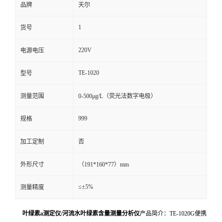
品牌
天尔
1
货号
220V
电源电压
TE-1020
型号
测量范围
0-500μg/L（荧光法数字电极）
999
规格
加工定制
否
外形尺寸
（191*160*77）mm
≤±5%
测量精度
叶绿素a测定仪/河流水叶绿素含量测量分析仪
产品简介：TE-1020G便携