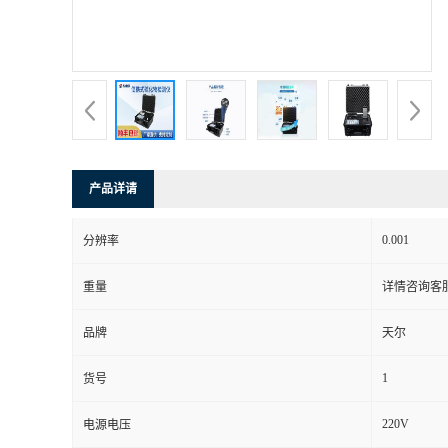
产品详请
0.001
分辨率
重量
详情咨询客
品牌
天尔
1
货号
220V
电源电压