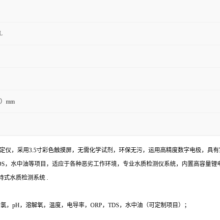
L
71）mm
定仪，采用3.5寸彩色触摸屏，无需化学试剂，环保无污，运用高精度数字电极，具有实
TDS，水中油等项目，适应于各种恶劣工作环境，专业水质检测仪系统，内置高容量
式水质检测系统 .
氯，pH，溶解氧，温度，电导率，ORP，TDS，水中油（可定制项目）；