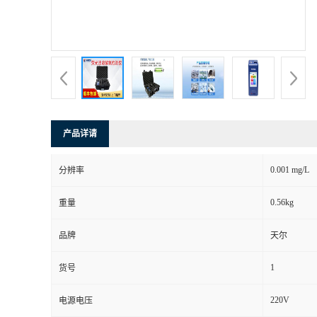
产品详请
0.001 mg/L
分辨率
0.56kg
重量
品牌
天尔
1
货号
220V
电源电压