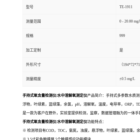
TE-1911
型号
0 - 20.00 mg/
测量范围
999
规格
加工定制
是
外形尺寸
（194*72*
±0.5 mg/L
测量精度
手持式氧含量检测仪/水中溶解氧测定仪
产品简介：手持式多参数水质测
浮物，叶绿素，蓝绿藻，余氯，pH，溶解氧，温度，电导率，ORP，
是一款为客户在野外，实验室提供检测，监察，数据管理融为的一体手持
手持式氧含量检测仪/水中溶解氧测定仪
功能特点：
※ 检测项目有COD，TOC，氨氮，浊度，悬浮物，叶绿素，蓝绿藻，余
※ 3.5寸彩色触摸屏,5个触摸感应功能模块