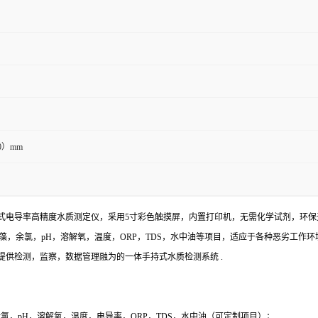
80）mm
型 手持式电导率高精度水质测定仪，采用5寸彩色触摸屏，内置打印机，无需化学试剂，
绿藻，余氯，pH，溶解氧，温度，ORP，TDS，水中油等项目，适应于各种恶劣工
供检测，监察，数据管理融为的一体手持式水质检测系统 .
氯，pH，溶解氧，温度，电导率，ORP，TDS，水中油（可定制项目）；