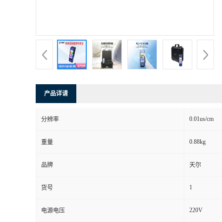
产品详请
0.01us/cm
分辨率
0.88kg
重量
品牌
天尔
1
货号
220V
电源电压