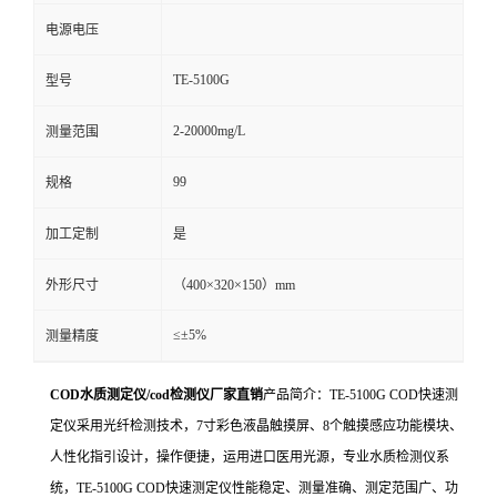
电源电压
TE-5100G
型号
2-20000mg/L
测量范围
99
规格
加工定制
是
外形尺寸
（400×320×150）mm
≤±5%
测量精度
COD水质测定仪/cod检测仪厂家直销
产品简介：TE-5100G
COD快速测
定仪采用光纤检测技术，
7
寸彩色液晶触摸屏、
8
个触摸感应功能模块、
人性化指引设计，操作便捷，运用进口医用光源，专业水质检测仪系
统，
TE-5100G
COD快速测定仪性能稳定、测量准确、测定范围广、功