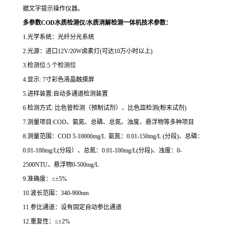
据文字提示操作仪器。
多参数COD水质检测仪/水质消解检测一体机技术参数：
1.光学系统：光纤分光系统
2.
光源：进口
12V/20W卤素灯(可达10万小时以上)
3.
检测位
:
5 个检测位
4.
显示
:
7寸彩色液晶触摸屏
5.
进样装置
:自动多通道检测装置
6.
检测方式
:
比色管检测（预制试剂）、
比色皿检测
(粉末试剂)
7.
测量项目
:COD、氨氮、总磷、总氮、浊度
、悬浮物等多种项目
8.
测量范围：
COD
5
-10000mg/L 氨氮：0.01-150mg/L (分段)、总磷：
0.01-100mg/L(分段）、总氮：0.01-100mg/L(分段)、
浊度：
0-
2500NTU、悬浮物0-500mg/L
9.
准确度：
≤±5%
10.
波长范围：
340-900nm
11.参比通道：设有固定自动参比通道
12.
重复性：
≤±2%