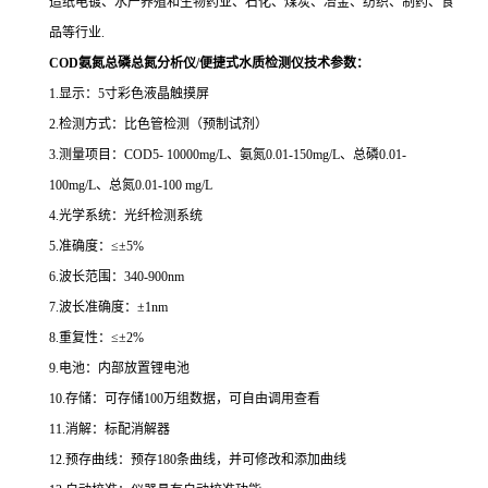
造纸电镀、水产养殖和生物药业、石化、煤炭、冶金、纺织、制药、食
品等行业.
COD氨氮总磷总氮分析仪/便捷式水质检测仪
技术参数：
1.显示：5寸彩色液晶触摸屏
2.检测方式：比色管检测（预制试剂）
3.测量项目：COD5- 10000mg/L、氨氮0.01-150mg/L、总磷0.01-
100mg/L、
总氮
0.01-100
mg/L
4.光学系统：光纤检测系统
5.准确度：≤±5%
6.波长范围：340-900nm
7.波长准确度：±1nm
8.重复性：≤±2%
9.电池：内部放置锂电池
10.存储：可存储100万组数据，可自由调用查看
11.消解：标配消解器
12.预存曲线：预存180条曲线，并可修改和添加曲线