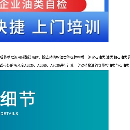
后将萃取液用硅酸镁吸附，除去动植物油类等极性物质，测定石油类.油类和石油类的含量均由波
振动)谱带处的吸光度A2930、A2960、A3030进行计算 .（*动植物油的含量按油类与石油