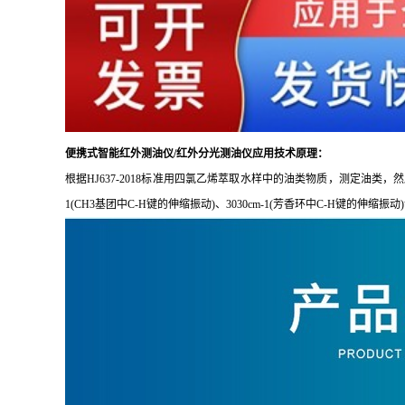
便携式智能红外测油仪/红外分光测油仪
应用技术原理：
根据
HJ637-2018标准用四氯乙烯萃取水样中的油类物质，测定油类，然
1(CH3基团中C-H键的伸缩振动)、3030cm-1(芳香环中C-H键的伸缩